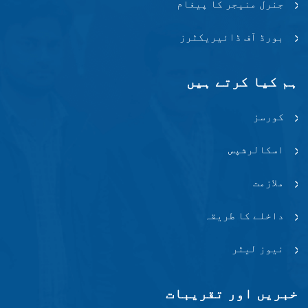
جنرل منیجر کا پیغام
بورڈ آف ڈائیریکٹرز
ہم کیا کرتے ہیں
کورسز
اسکالرشپس
ملازمت
داخلے کا طریقہ
نیوز لیٹر
خبریں اور تقریبات