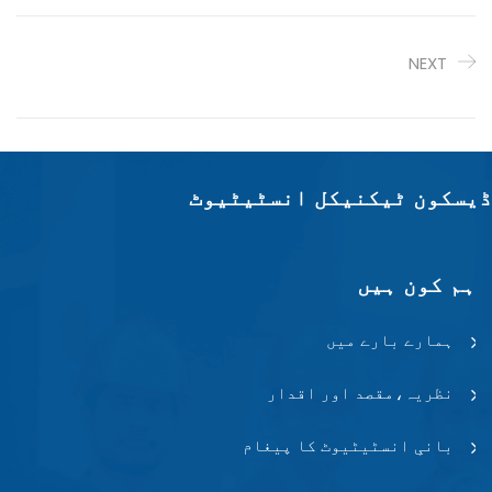
NEXT
ڈیسکون ٹیکنیکل انسٹیٹیوٹ
ہم کون ہیں
ہمارے بارے میں
نظریہ،مقصد اور اقدار
بانیِ انسٹیٹیوٹ کا پیغام