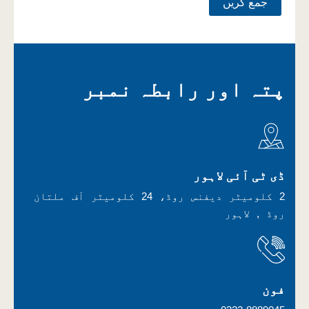
پتہ اور رابطہ نمبر
ڈی ٹی آئی لاہور
2 کلومیٹر دیفنس روڈ، 24 کلومیٹر آف ملتان
روڈ , لاہور
فون