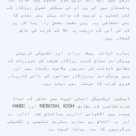
پاکستان میں ٹی وی ای ٹی سیکٹر حصولِ روزگار کے
لئے تعلیم و تربیت کے ساتھ بہتر ہنر مندی کا
بھی متقاضی ہے۔ یہی مقصد مشعلِ راہ بنا کر ہم
ڈی ٹی آئی کے ذریعے یہ خلا کم کرنے کی خاطر
کوشاں ہیں۔
ہمارے اساتذہ پیشہ ورانہ اور تکنیکی تربیتی
پروگرامز سماج کےبے روزگار طبقے کی ضروریات کے
مطابق ڈھالنے کی بھرپور صلاحیت رکھتے ہیں اور
یہی پروگرامز بےروزگار جوانوں کو ذاتی کاروبار
شروع کرنے کا حوصلہ بھی دیتے ہیں۔
ڈیسکون ٹیکنیکل انسٹی ٹیوٹ عصرِ حاضر کے تمام
جدیدتقاضوں کے مطابق NEBOSH, IOSH اور HABC
جیسے بین الاقوامی اداروں سےالحاق شدہ ادارہ ہے
اور یہ الحاق ہی ہماری بہترین تعلیمی و تکنیکی
سرگرمیوں کا منہ بولتا ثبوت ہے۔