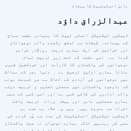
بانیٔ انسٹیٹیوٹ کا پیغام
عبدالزراق داؤد
ڈیسکون ٹیکنیکل انسٹی ٹیوٹ کا بنیادی مقصد سماج
کے پسماندہ طبقات سے تعلق رکھنے والے نوجوانان
اور خواتین کو ایک مہذہب ذریعۂ روزگار فراہم
کرنا ہے۔ اسی مقصد کے تحت زیرِ تربیت تمام
نوجوانوں کو پاکستان کا کارآمد اور خودکفیل شہری
بنانا ہماری اوّلین ترجیح ہے ۔ دنیا بھر کے ممالک
میں نوجوانوں کی آبادی کے لحاظ سے سرِ فہرست ہونے
کے باوجود پاکستان میں صنعتی تعلیم و تربیت دینے
والے اداروں کی کافی کمی ہے اور اسی کمی کے سبب
ہماری صنعتیں ماہر اور پیشہ ورانہ تربیت یافتہ
افراد سے محروم ہیں۔ یہی وہ خلاء ہے جسے ہم
ڈیسکون ٹیکنیکل انسٹیٹیوٹ کی مدد سے پُر کرنے کی
سعی کر رہےہیں تاکہ ہمارے نوجوان نہ صرف پاکستان
میں بلکہ بیرونِ ملک بھی اپنی قابلیت کے ذریعے