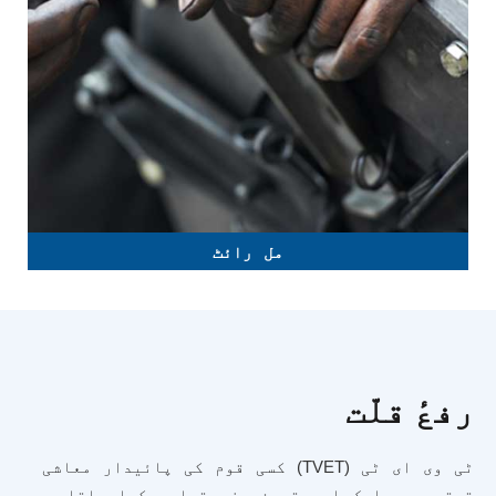
مل رائٹ
رفعٔ قلّت
ٹی وی ای ٹی (TVET) کسی قوم کی پائیدار معاشی
ترقی میں ایک اہم ترین جزو تسلیم کیا جاتا ہے۔