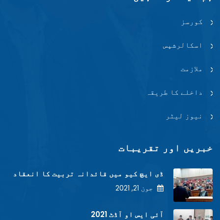
کورسز
اسکالرشپس
ملازمت
داخلے کا طریقہ
نیوز لیٹر
خبریں اور تقریبات
ڈی ایچ کیو میں قائدانہ تربیت کا انعقاد
جون 21, 2021
آئی ایس او آڈٹ 2021