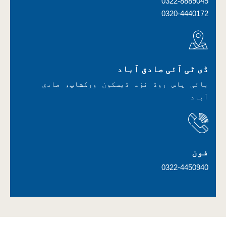
0322-8889045
0320-4440172
ڈی ٹی آئی صادق آباد
بائی پاس روڈ نزد ڈیسکون ورکشاپ، صادق
آباد
فون
0322-4450940