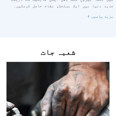
جدید دنیا میں ایک مستحکم مقام حاصل کرسکیں۔
مزید پڑھیں
شعبہ جات