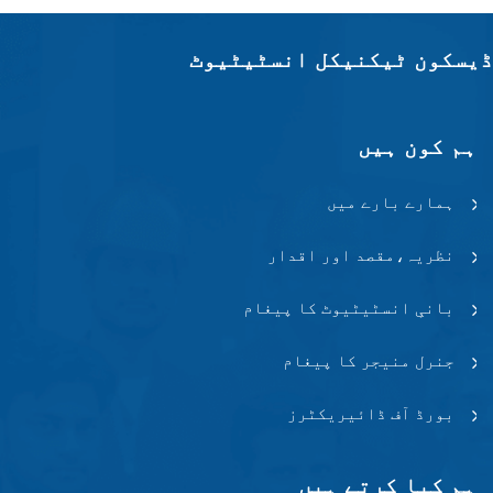
ڈیسکون ٹیکنیکل انسٹیٹیوٹ
ہم کون ہیں
ہمارے بارے میں
نظریہ،مقصد اور اقدار
بانیِ انسٹیٹیوٹ کا پیغام
جنرل منیجر کا پیغام
بورڈ آف ڈائیریکٹرز
ہم کیا کرتے ہیں