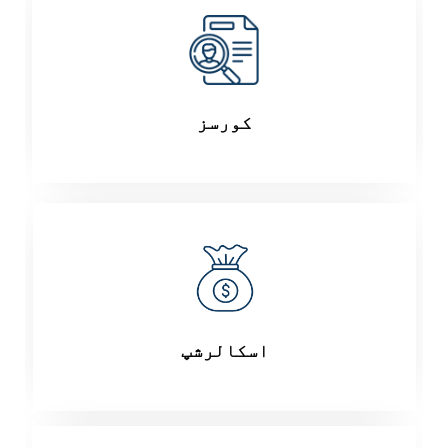
کورسز
اسکالرشپ