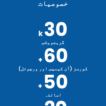
خصوصیات
30
k
گریجویٹس
60
+
کورسز (آن کیمپس اور ورچوئل)
50
+
اساتذہ