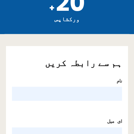
20
+
ورکشاپس
ہم سے رابطہ کریں
نام
ای میل